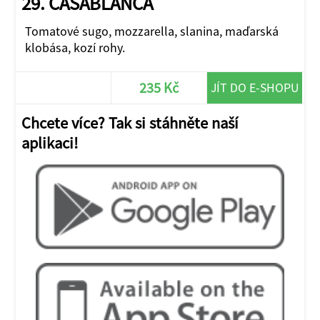
29. CASABLANCA
Tomatové sugo, mozzarella, slanina, maďarská
klobása, kozí rohy.
235 Kč
JÍT DO E-SHOPU
Chcete více? Tak si stáhněte naší
aplikaci!