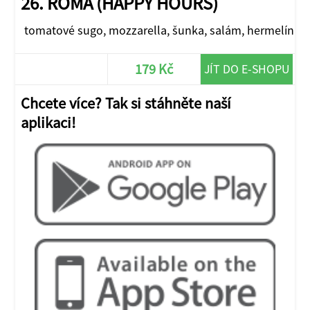
26. ROMA (HAPPY HOURS)
tomatové sugo, mozzarella, šunka, salám, hermelín
179 Kč
JÍT DO E-SHOPU
Chcete více? Tak si stáhněte naší
aplikaci!