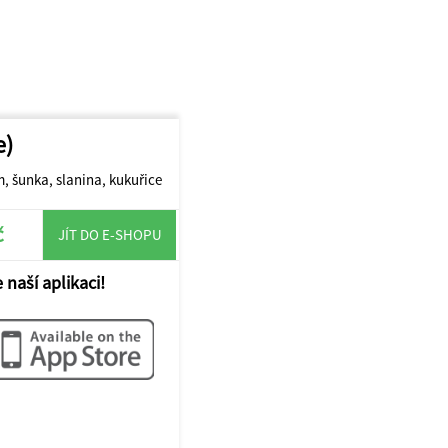
e)
, šunka, slanina, kukuřice
č
JÍT DO E-SHOPU
 naší aplikaci!